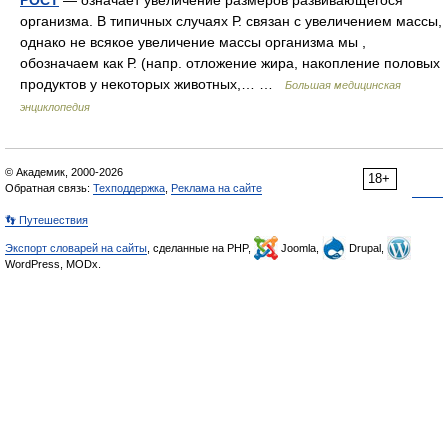
РОСТ
— означает увеличение размеров развивающегося
организма. В типичных случаях Р. связан с увеличением массы,
однако не всякое увеличение массы организма мы ,
обозначаем как Р. (напр. отложение жира, накопление половых
продуктов у некоторых животных,… …
Большая медицинская
энциклопедия
© Академик, 2000-2026
18+
Обратная связь:
Техподдержка
,
Реклама на сайте
👣 Путешествия
Экспорт словарей на сайты
, сделанные на PHP,
Joomla,
Drupal,
WordPress, MODx.